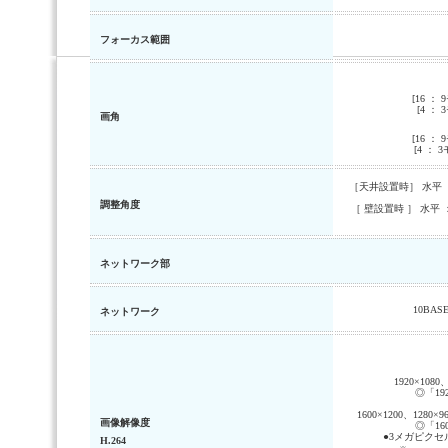
フォーカス範囲
[16 ：
[4 ：
画角
[16 ：
[4 ： 
［天井設置時］ 水平 ： －
調整角度
［ 壁設置時 ］ 水平 ： 
ネットワーク部
10BAS
ネットワーク
1920×1080
◎「192
1600×1200、1280×
画像解像度
◎「160
●3メガピクセル
H.264