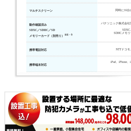
同時に16
マルチスクリーン
パナソニック株式会社製
動作確認済み
SDXC
SDXC／SDHC／SD
SDHCメモリー
※8・9
メモリーカード（別売り）
NTTドコモ、
携帯電話対応
iPad、iPhone、
携帯端末対応