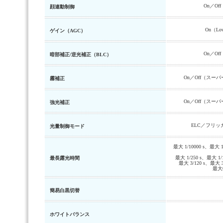
On／O
顔連動制御
On（Lo
ゲイン（AGC）
On／O
暗部補正/逆光補正（BLC）
On／Off（スー
霧補正
On／Off（スー
強光補正
ELC／フリッカ
光量制御モード
最大 1/10000 s、最大 1
最大 1/250 s、最大 1/
最長露光時間
最大 3/120 s、最大 3
最大6
簡易白黒切替
ホワイトバランス