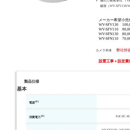
優れた耐衝撃性 （Van
確保（WV-SFV130/W
メーカー希望小売
WV-SFV130 100,
WV-SFV110 90,0
WV-SFN130 80,0
WV-SFN110 70,0
弊社特
カメラ本体
設置工事＋設定費用
製品仕様
基本
※1
電源
※1
PoE DC 
消費電力
WV-SFV130 / WV-SFV