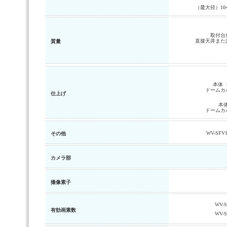
（最大径）104
取付台座
直接天井または
質量
本体 
ドームカ
仕上げ
本
ドームカ
WV-SFV1
その他
カメラ部
撮像素子
WV-S
有効画素数
WV-S