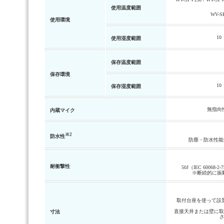
使用温度範囲
WV-SF
使用環境
1
使用湿度範囲
保存温度範囲
保存環境
1
保存湿度範囲
無指向
内蔵マイク
※2
防水性
防塵・防水性能 JI
耐衝撃性
50J（IEC 60068-2
※断続的に振
取付台座を使って設置す
直接天井または壁に取り
寸法
さ