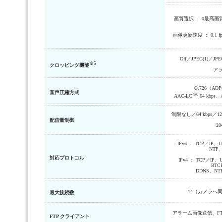
画質選択 ： 0最高画
画像更新速度 ： 0.1 f
Off／JPEG(1)／JPEG
※5
クロッピング機能
アラ
G.726（ADPC
音声圧縮方式
※6
AAC-LC
64 kbp
制限なし／64 kbps／128 k
配信量制御
20
IPv6 ： TCP／IP
NTP
対応プロトコル
IPv4 ： TCP／IP
RTC
DDNS、NT
14（カメラへ
最大接続数
アラーム画像送信、FT
FTP クライアント