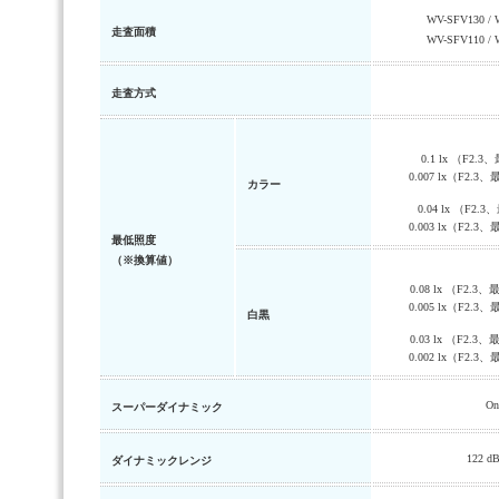
WV-SFV130 / 
走査面積
WV-SFV110 / 
走査方式
0.1 lx （F2.3
0.007 lx（F2.
カラー
0.04 lx （F2.
0.003 lx（F2.
最低照度
（※換算値）
0.08 lx （F2.3
0.005 lx（F2.
白黒
0.03 lx （F2.3
0.002 lx（F2.
O
スーパーダイナミック
122 
ダイナミックレンジ