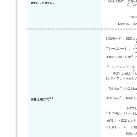
※
2048×1536
、1280×
JPEG（MJPEG）
◎「204
1280
1280×960、8
配信モード ： 固定
フレームレート ： 
※
1 fps／3 fps／5 fps
／7
※
フレームレートは
レ
設定した値より
1クライアントあたりのビット
※
768 kbps
／1024 kb
※
※4
8192 kbps
／10240 kb
画像圧縮方式
24576 k
※
H.264ビットレー
画質 ： ＜固定ビッ
＜可変ビットレート選択
配信方