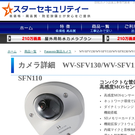
防犯カメラ設置工事専門業者「
ホーム
>
商品一覧
>
Panasonic製品カメラ
> WV-SFV130/WV-SFV110/WV-SFN130/WV-
カメラ詳細 WV-SFV130/WV-SFV110
SFN110
コンパクトな筐
高感度MOSセンサ
高感度MOSセンサーと
ネットワーク環境で
ダイナミックレンジ 
機能搭載
SDメモリーカード
機能拡張ソフトウェ
内蔵マイクと音検知