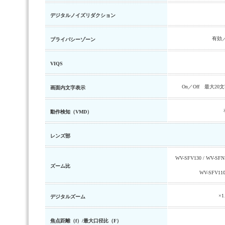
デジタルノイズリダクション
有効
プライバシーゾーン
VIQS
On／Off 最大
画面内文字表示
動作検知（VMD）
レンズ部
WV-SFV130 / WV-SFN
ズーム比
WV-SFV110
×
デジタルズーム
焦点距離（f）/最大口径比（F）