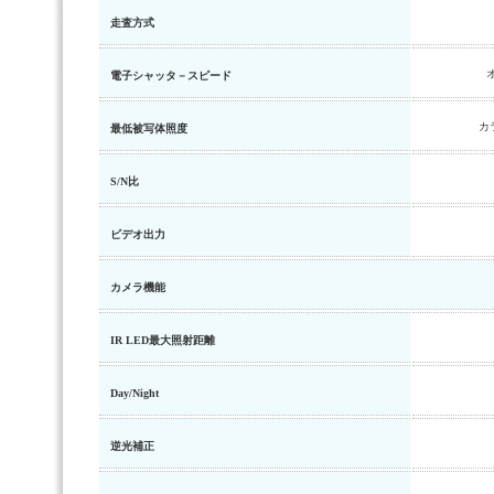
走査方式
オ
電子シャッタ－スピード
カラ
最低被写体照度
S/N比
ビデオ出力
カメラ機能
IR LED最大照射距離
Day/Night
逆光補正