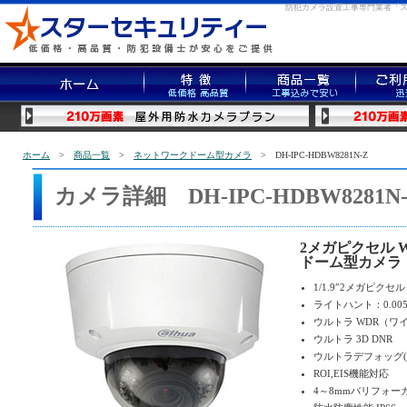
防犯カメラ設置工事専門業者「
ホーム
>
商品一覧
>
ネットワークドーム型カメラ
> DH-IPC-HDBW8281N-Z
カメラ詳細 DH-IPC-HDBW8281N
2メガピクセル 
ドーム型カメラ
1/1.9″2メガピクセ
ライトハント：0.005L
ウルトラ WDR（ワ
ウルトラ 3D DNR
ウルトラデフォッグ(
ROI,EIS機能対応
4～8mmバリフォー