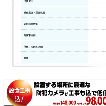
消費電力
動作温度・湿度範囲
防水防塵性能
耐衝撃性能
外形寸法(WхDхH)
重量