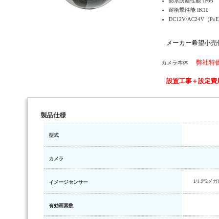
防水防塵性能 IP66
耐衝撃性能 IK10
DC12V/AC24V（
メーカー希望小売
弊社特
カメラ本体
設置工事＋設定費用
製品仕様
型式
カメラ
1/1.9″2
イメージセンサー
有効画素数